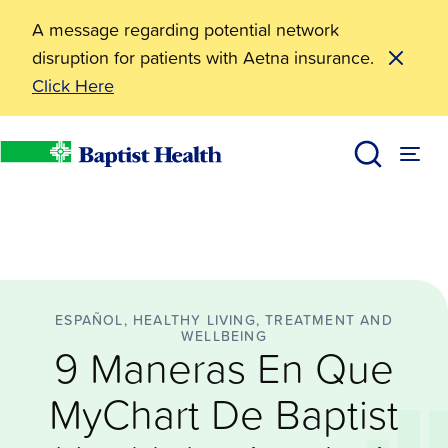
A message regarding potential network
disruption for patients with Aetna insurance.
Click Here
Español
9 Maneras En Que MyChart De Baptist Health Le Ayu
BHealthy Blog
Baptist Health
ESPAÑOL, HEALTHY LIVING, TREATMENT AND
WELLBEING
9 Maneras En Que
MyChart De Baptist