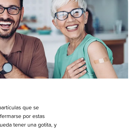
se our full range of
mation for a healthier life
About Us
ces.
ell being.
Care Centers
All Services
All Resources
artículas que se
nfermarse por estas
ueda tener una gotita, y