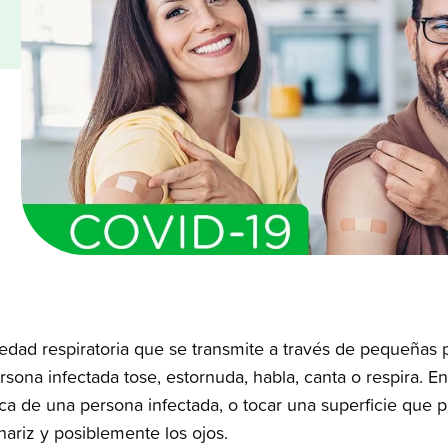
My Chart Patient Portal
Programs
Brow
infor
servi
and w
Women's Health
Medical Records
News
All Services
Classes and Events
Volunteer
BHealthy Blog
Patient Experience
ad respiratoria que se transmite a través de pequeñas p
ona infectada tose, estornuda, habla, canta o respira. E
rca de una persona infectada, o tocar una superficie que p
nariz y posiblemente los ojos.