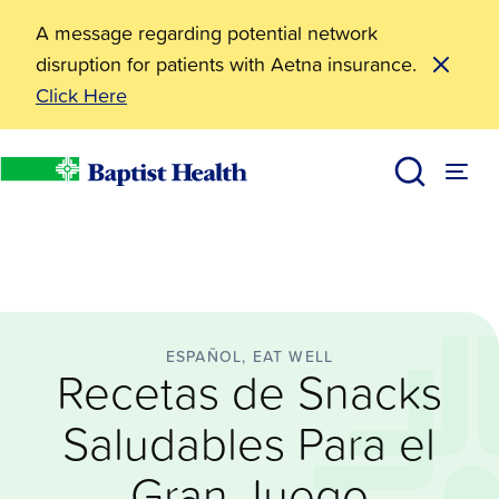
A message regarding potential network
disruption for patients with Aetna insurance.
Click Here
Español
Recetas de Snacks Saludables Para el Gran Juego
BHealthy Blog
Baptist Health
ESPAÑOL, EAT WELL
Recetas de Snacks
Saludables Para el
Gran Juego