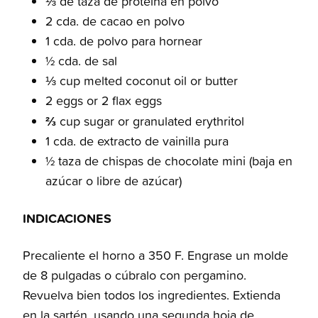
⅓ de taza de proteína en polvo
2 cda. de cacao en polvo
1 cda. de polvo para hornear
½ cda. de sal
⅓ cup melted coconut oil or butter
2 eggs or 2 flax eggs
⅔
cup sugar or granulated erythritol
1 cda. de extracto de vainilla pura
½ taza de chispas de chocolate mini (baja en
azúcar o libre de azúcar)
INDICACIONES
Precaliente el horno a 350 F. Engrase un molde
de 8 pulgadas o cúbralo con pergamino.
Revuelva bien todos los ingredientes. Extienda
en la sartén, usando una segunda hoja de