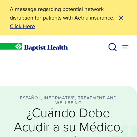
A message regarding potential network
disruption for patients with Aetna insurance.
Click Here
Español
¿Cuándo Debe Acudir a su Médico, Atención de Urge
BHealthy Blog
Baptist Health
ESPAÑOL, INFORMATIVE, TREATMENT AND
WELLBEING
¿Cuándo Debe
Acudir a su Médico,