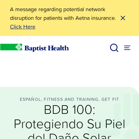
A message regarding potential network
disruption for patients with Aetna insurance.
Click Here
Español
BDB 100: Protegiendo Su Piel del Daño Solar
BHealthy Blog
Baptist Health
ESPAÑOL, FITNESS AND TRAINING, GET FIT
BDB 100:
Protegiendo Su Piel
del Daño Solar